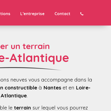
ations
L’entreprise
Contact
er un terrain
e-Atlantique
isons neuves vous accompagne dans la
n constructible
à
Nantes
et en
Loire-
Atlantique
.
ble le
terrain
sur lequel vous pourrez