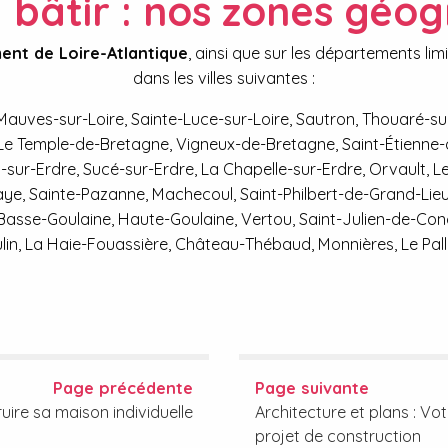
à bâtir : nos zones géo
ent de Loire-Atlantique
, ainsi que sur les départements l
dans les villes suivantes :
auves-sur-Loire, Sainte-Luce-sur-Loire, Sautron, Thouaré-sur
le, Le Temple-de-Bretagne, Vigneux-de-Bretagne, Saint-Étienn
sur-Erdre, Sucé-sur-Erdre, La Chapelle-sur-Erdre, Orvault, Les
aye, Sainte-Pazanne, Machecoul, Saint-Philbert-de-Grand-Lieu,
, Basse-Goulaine, Haute-Goulaine, Vertou, Saint-Julien-de-Co
n, La Haie-Fouassière, Château-Thébaud, Monnières, Le Pallet, 
Page précédente
Page suivante
uire sa maison individuelle
Architecture et plans : Vo
projet de construction